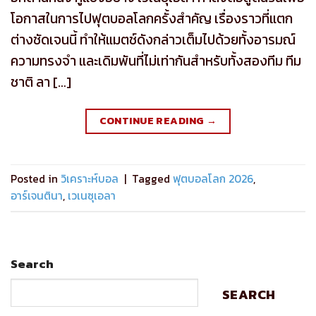
โอกาสในการไปฟุตบอลโลกครั้งสำคัญ เรื่องราวที่แตก
ต่างชัดเจนนี้ ทำให้แมตช์ดังกล่าวเต็มไปด้วยทั้งอารมณ์
ความทรงจำ และเดิมพันที่ไม่เท่ากันสำหรับทั้งสองทีม ทีม
ชาติ ลา […]
CONTINUE READING
→
Posted in
วิเคราะห์บอล
|
Tagged
ฟุตบอลโลก 2026
,
อาร์เจนตินา
,
เวเนซุเอลา
Search
SEARCH