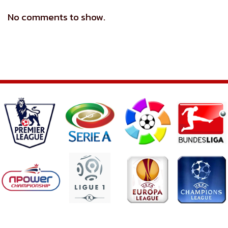
No comments to show.