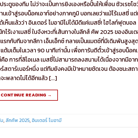
3 ประตูของทีม ไม่ว่าจะเป็นการยิงเองหรือปั้นให้เพื่อน ซัวเรซโชว
นเข้าสู่รอบน็อคเอาท์อย่างภาคภูมิ บอกเลยว่าแม้ไร้เมสซี่ แต่
ห็นแล้วว่า อินเตอร์ ไมอามีไม่ได้มีดีแค่เมสซี่! ไฮไลท์ฟุตบอล
นักไร้เงาเมสซี่ ในจังหวะที่เส้นทางในลีกส์ คัพ 2025 ของอินเต
กกับทีมจากลีกา เอ็มเอ็กซ์ กลายเป็นแมตช์ที่มีเดิมพันสูงสุ
้มเต็มในเวลา 90 นาทีเท่านั้น เพื่อการันตีตั๋วเข้าสู่รอบน็อค
ดก็คือ การที่ลิโอเนล เมสซี่ไม่สามารถลงสนามได้เนื่องจากมีอา
อร์สตาร์เบอร์หนึ่ง แต่ทีมยังคงมีเป้าหมายชัดเจน ต้องชนะสถ
ขาจะพลาดไม่ได้อีกแล้ว […]
CONTINUE READING
→
ัม
,
ลีกคัพ 2025
,
อินเตอร์ ไมอามี