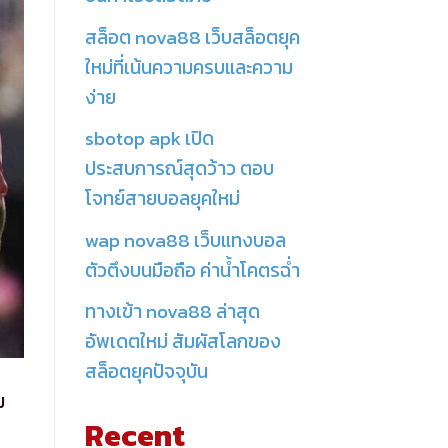
สล็อต nova88 เว็บสล็อตยุค
ใหม่ที่เน้นความครบและความ
ง่าย
sbotop apk เปิด
ประสบการณ์สุดว้าว ตอบ
โจทย์สายบอลยุคใหม่
wap nova88 เว็บแทงบอล
ตัวตึงบนมือถือ ค่าน้ำโคตรฉ่ำ
ทางเข้า nova88 ล่าสุด
อัพเดตใหม่ สัมผัสโลกของ
สล็อตยุคปัจจุบัน
ม
Recent