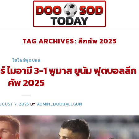
TAG ARCHIVES:
ลีกคัพ 2025
ไฮไลท์ฟุตบอล
์ ไมอามี 3-1 พูมาส ยูนัม ฟุตบอลลีก
คัพ 2025
UGUST 7, 2025
BY
ADMIN_DOOBALLGUN