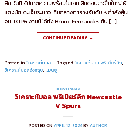
ลีก วันนี้ อัปเดตความพร้อมในเกม ผีแดงปะทะปืนใหญ่ ผี
แดงนักเตะเจ็บระนาว ทีมกลางตารางอันดับ 8 กำลังลุ้น
จบ TOP6 งานนี้ได้ทั้ง Bruno Fernandes กับ […]
CONTINUE READING
→
Posted in
วิเคราะห์บอล
|
Tagged
วิเคราะห์บอล พรีเมียร์ลีก
,
วิเคราะห์บอลอังกฤษ
,
แมนยู
วิเคราะห์บอล
วิเคราะห์บอล พรีเมียร์ลีก Newcastle
V Spurs
POSTED ON
APRIL 12, 2024
BY
AUTHOR