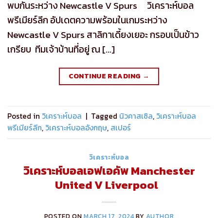
พบกันระหว่าง Newcastle V Spurs วิเคราะห์บอล
พรีเมียร์ลีก อัปเดตความพร้อมในเกมระหว่าง
Newcastle V Spurs สาลิกาเดี้ยงเยอะ กรอบเป็นข้าว
เกรียบ ทีมเจ้าบ้านที่อยู่ ณ […]
CONTINUE READING
→
Posted in
วิเคราะห์บอล
|
Tagged
นิวคาสเซิล
,
วิเคราะห์บอล
พรีเมียร์ลีก
,
วิเคราะห์บอลอังกฤษ
,
สเปอร์
วิเคราะห์บอล
วิเคราะห์บอลเอฟเอคัพ Manchester
United V Liverpool
POSTED ON
MARCH 17, 2024
BY
AUTHOR