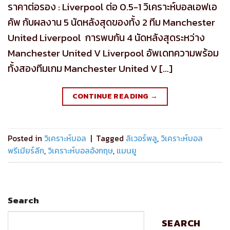
ราคาต่อรอง : Liverpool ต่อ 0.5-1 วิเคราะห์บอลเอฟเอ
คัพ กับผลงาน 5 นัดหลังสุดของทั้ง 2 ทีม Manchester
United Liverpool การพบกัน 4 นัดหลังสุดระหว่าง
Manchester United V Liverpool อัพเดทความพร้อม
ทั้งสองทีมเกม Manchester United V […]
CONTINUE READING
→
Posted in
วิเคราะห์บอล
|
Tagged
ลิเวอร์พลู
,
วิเคราะห์บอล
พรีเมียร์ลีก
,
วิเคราะห์บอลอังกฤษ
,
แมนยู
Search
SEARCH