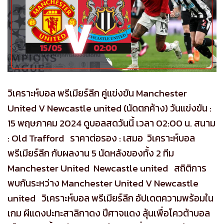
วิเคราะห์บอล พรีเมียร์ลีก คู่แข่งขัน Manchester
United V Newcastle united (นัดตกค้าง) วันแข่งขัน :
15 พฤษภาคม 2024 ดูบอลสดวันนี้ เวลา 02:00 น. สนาม
: Old Trafford ราคาต่อรอง : เสมอ วิเคราะห์บอล
พรีเมียร์ลีก กับผลงาน 5 นัดหลังของทั้ง 2 ทีม
Manchester United Newcastle united สถิติการ
พบกันระหว่าง Manchester United V Newcastle
united วิเคราะห์บอล พรีเมียร์ลีก อัปเดตความพร้อมใน
เกม ผีแดงปะทะสาลิกาดง ปีศาจแดง ลุ้นเพื่อโควต้าบอล