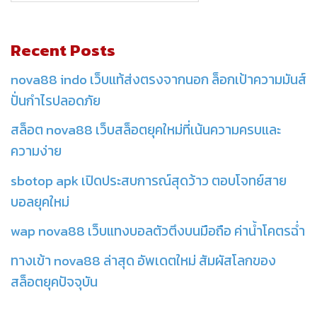
Recent Posts
nova88 indo เว็บแท้ส่งตรงจากนอก ล็อกเป้าความมันส์
ปั่นกำไรปลอดภัย
สล็อต nova88 เว็บสล็อตยุคใหม่ที่เน้นความครบและ
ความง่าย
sbotop apk เปิดประสบการณ์สุดว้าว ตอบโจทย์สาย
บอลยุคใหม่
wap nova88 เว็บแทงบอลตัวตึงบนมือถือ ค่าน้ำโคตรฉ่ำ
ทางเข้า nova88 ล่าสุด อัพเดตใหม่ สัมผัสโลกของ
สล็อตยุคปัจจุบัน