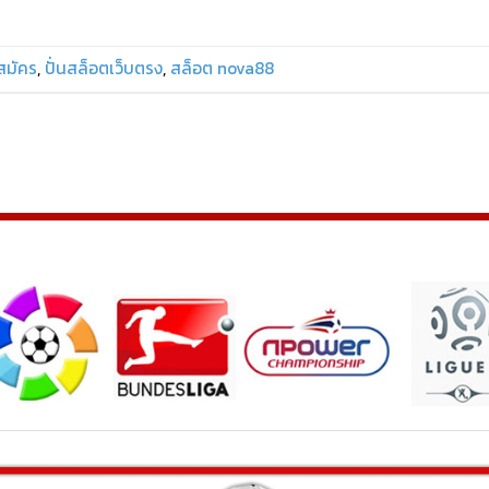
สมัคร
,
ปั่นสล็อตเว็บตรง
,
สล็อต nova88