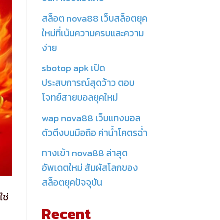
สล็อต nova88 เว็บสล็อตยุค
ใหม่ที่เน้นความครบและความ
ง่าย
sbotop apk เปิด
ประสบการณ์สุดว้าว ตอบ
โจทย์สายบอลยุคใหม่
wap nova88 เว็บแทงบอล
ตัวตึงบนมือถือ ค่าน้ำโคตรฉ่ำ
ทางเข้า nova88 ล่าสุด
อัพเดตใหม่ สัมผัสโลกของ
สล็อตยุคปัจจุบัน
ใช่
Recent