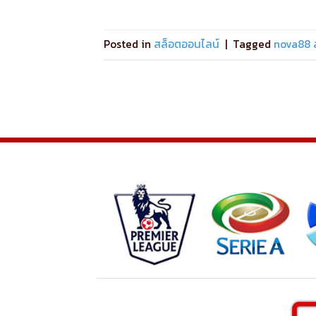
Posted in
สล็อตออนไลน์
|
Tagged
nova88 