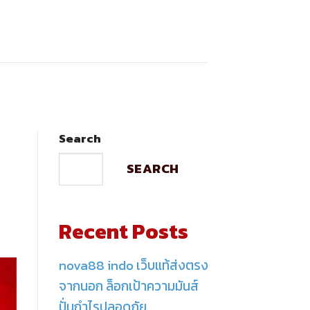
Search
SEARCH
Recent Posts
nova88 indo เว็บแท้ส่งตรง
จากนอก ล็อกเป้าความมันส์
ปั่นกำไรปลอดภัย