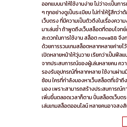
ออกแบบมาให้ใช้งานง่าย ไม่ว่าจะเป็นการ
ๆ ทุกอย่างดูเป็นระเบียบ ไม่ทำให้รู้สึกว่าต้
เว็บตรง ที่มีความเป็นตัวตึงในเรื่อง
มาเล่นซ้ำ ถ้าพูดถึงเว็บสล็อตที่ตอบโจทย
สะดวกในการใช้งาน สล็อต nova88 จึงกล
ด้วยการรวมเกมสล็อตหลากหลายค่ายไว้ในพื
เปิดหลายหน้าให้วุ่นวาย เรียกว่าเป็นฟี
จากประสบการณ์ของผู้เล่นหลายคน ความโด
รองรับอุปกรณ์ที่หลากหลาย ใช้งานผ่านมื
ซ้อน ใครที่กำลังมองหาเว็บสล็อตที่เข้าถึ
มอง เพราะสามารถสร้างประสบการณ์การเล
เพิ่มขึ้นตลอดเวลาก็ตาม ปั่นสล็อตเว็บตร
เล่นเกมสล็อตออนไลน์ หลายคนอาจสงสัยว