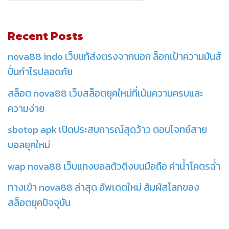
Recent Posts
nova88 indo เว็บแท้ส่งตรงจากนอก ล็อกเป้าความมันส์
ปั่นกำไรปลอดภัย
สล็อต nova88 เว็บสล็อตยุคใหม่ที่เน้นความครบและ
ความง่าย
sbotop apk เปิดประสบการณ์สุดว้าว ตอบโจทย์สาย
บอลยุคใหม่
wap nova88 เว็บแทงบอลตัวตึงบนมือถือ ค่าน้ำโคตรฉ่ำ
ทางเข้า nova88 ล่าสุด อัพเดตใหม่ สัมผัสโลกของ
สล็อตยุคปัจจุบัน