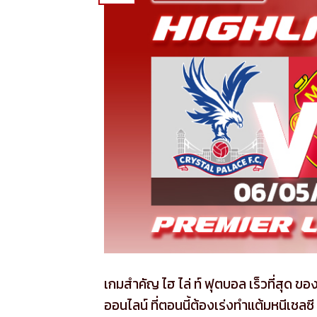
เกมสำคัญ ไฮ ไล่ ท์ ฟุตบอล เร็วที่สุด ข
ออนไลน์ ที่ตอนนี้ต้องเร่งทำแต้มหนีเชลซี