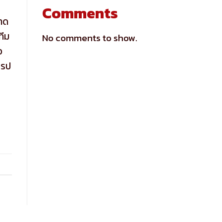
Comments
ขาด
ทีม
No comments to show.
อ
โรป