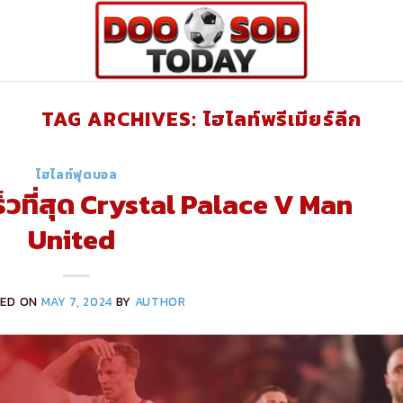
TAG ARCHIVES:
ไฮไลท์พรีเมียร์ลีก
ไฮไลท์ฟุตบอล
เร็วที่สุด Crystal Palace V Man
United
TED ON
MAY 7, 2024
BY
AUTHOR