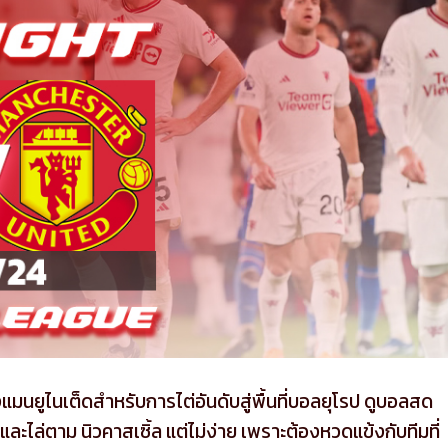
องแมนยูไนเต็ดสำหรับการไต่อันดับสู่พื้นที่บอลยุโรป ดูบอลสด
 และไล่ตาม นิวคาสเซิ้ล แต่ไม่ง่าย เพราะต้องหวดแข้งกับทีมที่