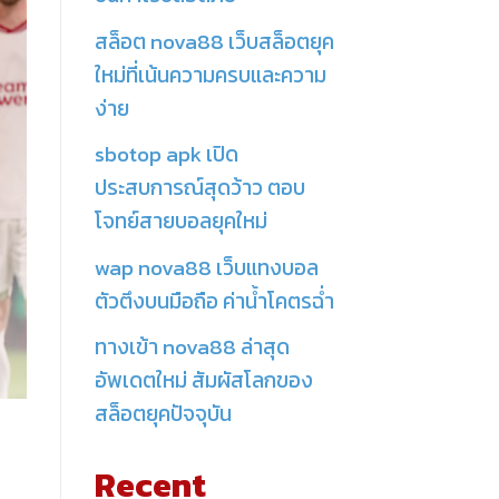
สล็อต nova88 เว็บสล็อตยุค
ใหม่ที่เน้นความครบและความ
ง่าย
sbotop apk เปิด
ประสบการณ์สุดว้าว ตอบ
โจทย์สายบอลยุคใหม่
wap nova88 เว็บแทงบอล
ตัวตึงบนมือถือ ค่าน้ำโคตรฉ่ำ
ทางเข้า nova88 ล่าสุด
อัพเดตใหม่ สัมผัสโลกของ
สล็อตยุคปัจจุบัน
Recent